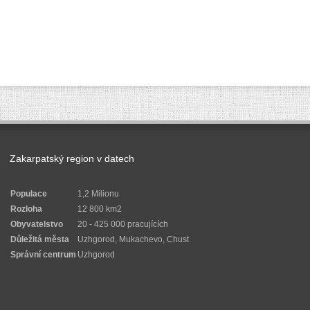
Zakarpatský region v datech
Populace
1,2 Milionu
Rozloha
12 800 km2
Obyvatelstvo
20 - 425 000 pracujících
Důležitá města
Uzhgorod, Mukachevo, Chust
Správní centrum
Uzhgorod