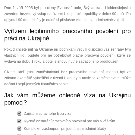
Dne 1. září 2005 byl pro členy Evropské unie, Švýcarska a Lichtenštejnska
zaveden bezvízový vstup na území Ukrajinské republiky v délce 90 dnů. Po
uplynutí 90 denní lhůty je nutné si příslušné vízum bezpodmínečně zajistit.
Vyřízení legitimního pracovního povolení pro
práci na Ukrajině
Pokud chcete mít na Ukrajině při podnikání vždy k dispozici váš sehraný tým
vlastních lidí, budete pro ně potřebovat platné pracovní povolení, které se
vydává na dobu 1 roku a poté je znovu nutné žádat o jeho prodloužení.
Cizinci, kteří jsou zaměstnáváni bez pracovního povolení, mohou být ze
zákona okamžitě vyhoštěni z území Ukrajiny a navíc se zaměstnavatel může
dočkat i nepříjemných finančních sankcí.
Jak vám můžeme ohledně víza na Ukrajinu
pomoci?
Zajištění správného typu víza
Rychlé obstarání pracovního povolení pro vás a váš tým
Komplexní zastoupení při jednání s místními úřady