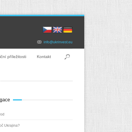
info@ukrinvest.eu
ční příležitosti
Kontakt
gace
vod
oč Ukrajina?