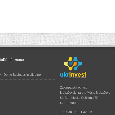
Další informace
Doing Business in Ukraine
Zakarpatská oblast
Mukačevskij rajon, Město Mukačevo
Ul. Berehivska Objizdna 7D
UA - 89600
Tel: + 38 031 31 32046