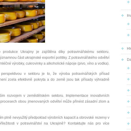
In
Hl
produkce Ukrajiny je zajištěna díky potravinářskému sektoru.
ýznamnou část ukrajinské exportní politiky. Z potravinářského odvětví
Da
mléčné výrobky, cukrovinky a alkoholické nápoje (pivo, víno a vodka).
 perspektivou v sektoru je to, že výroba potravinářských přísad
 není zcela efektivně pokryta a do země jsou tak přísady výhradně
lším rozvojem v zemědělském sektoru. Implementace inovativních
h procesech obou jmenovaných odvětví může přinést zásadní zlom a
tím plně nevyužitý předpoklad výrobních kapacit a obrovské rezervy v
příležitosti v potravinářství na Ukrajině? Kontaktujte nás pro více