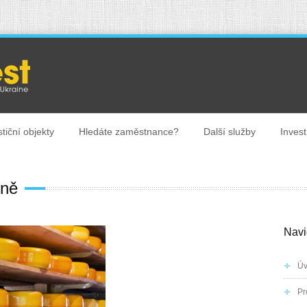
stiční objekty
Hledáte zaměstnance?
Další služby
Investi
ině
Navi
Ú
Pr