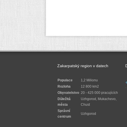
Zakarpatský region v datech
Populace
1,2 Milionu
Rozloha
12 800 km2
Obyvatelstvo
20 - 425 000 pracujících
Důležitá
Uzhgorod, Mukachevo,
města
Chust
Správní
Uzhgorod
centrum