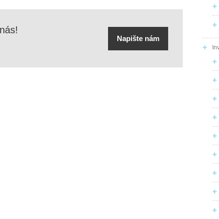
 nás!
Napište nám
In