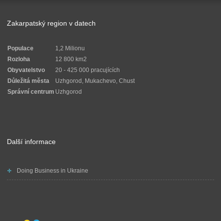
Zakarpatský region v datech
Populace
1,2 Milionu
Rozloha
12 800 km2
Obyvatelstvo
20 - 425 000 pracujících
Důležitá města
Uzhgorod, Mukachevo, Chust
Správní centrum
Uzhgorod
Další informace
Doing Business in Ukraine