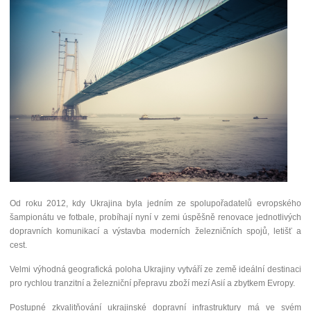
Od roku 2012, kdy Ukrajina byla jedním ze spolupořadatelů evropského
šampionátu ve fotbale, probíhají nyní v zemi úspěšně renovace jednotlivých
dopravních komunikací a výstavba moderních železničních spojů, letišť a
cest.
Velmi výhodná geografická poloha Ukrajiny vytváří ze země ideální destinaci
pro rychlou tranzitní a železniční přepravu zboží mezí Asií a zbytkem Evropy.
Postupné zkvalitňování ukrajinské dopravní infrastruktury má ve svém