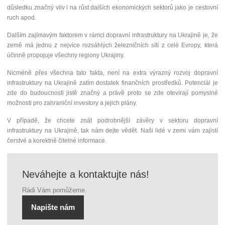
důsledku značný vliv i na růst dalších ekonomických sektorů jako je cestovní
ruch apod.
Dalším zajímavým faktorem v rámci dopravní infrastruktury na Ukrajině je, že
země má jednu z nejvíce rozsáhlých železničních sítí z celé Evropy, která
účinně propojuje všechny regiony Ukrajiny.
Nicméně přes všechna tato fakta, není na extra výrazný rozvoj dopravní
infrastruktury na Ukrajině zatím dostatek finančních prostředků. Potenciál je
zde do budoucnosti jistě značný a právě proto se zde otevírají pomyslné
možnosti pro zahraniční investory a jejich plány.
V případě, že chcete znát podrobnější závěry v sektoru dopravní
infrastruktury na Ukrajině, tak nám dejte vědět. Naši lidé v zemi vám zajistí
čerstvé a korektně čitelné informace.
Neváhejte a kontaktujte nás!
Rádi Vám pomůžeme.
Napište nám